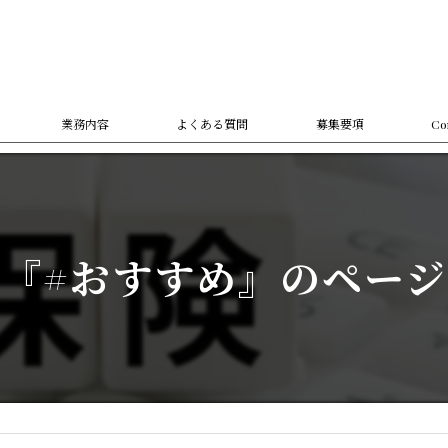
業務内容
よくある質問
募集要項
C
つ
個人
法人
『#おすすめ』のペー
オン
資産
生命