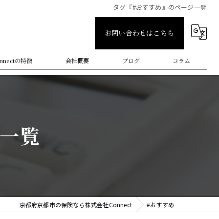
タグ『#おすすめ』のページ一覧
お問い合わせはこちら
onnectの特徴
会社概要
ブログ
コラム
ジ一覧
ライン
運用
保険
京都府京都市の保険なら株式会社Connect
#おすすめ