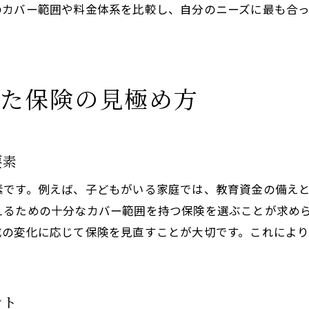
保険選びで避けるべき落とし穴:注意すべき点を詳解
のカバー範囲や料金体系を比較し、自分のニーズに最も合
過剰加入のリスク：必要な保障を見極める
保険契約の見直しを怠る危険性
保険の細則を理解：約款を読む重要性
った保険の見極め方
代理店の選び方：信頼できるパートナーを見つける
比較サイトの盲点：情報の偏りに注意する
口コミや評判に頼りすぎない：自分で確認する重要性
要素
総合的な見解で考える:安心と安全を支える保険の選び方
素です。例えば、子どもがいる家庭では、教育資金の備え
多面的なアプローチで保険を検討する
えるための十分なカバー範囲を持つ保険を選ぶことが求め
専門家の意見を取り入れる：信頼できるアドバイスの
成の変化に応じて保険を見直すことが大切です。これによ
家族全体のニーズを考慮する：包括的な保障をプラン
最新の保険トレンドを活かす：進化するニーズに対応
保険選びのプロセスを振り返る：改善点を見つける
ント