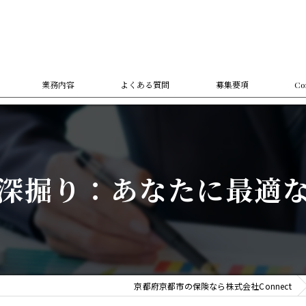
業務内容
よくある質問
募集要項
C
つ
個人
法人
深掘り：あなたに最適
オン
資産
生命
京都府京都市の保険なら株式会社Connect