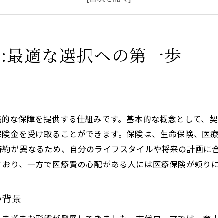
保険の専門用語を理解する：知識を深めるために
保険業界の最新動向を知る：変化するニーズへの対応
保険選びの初期ステップ：自己分析から始める
:最適な選択への第一歩
ライフスタイルに合った保険の見極め方
家族構成と保険：適切な選択を助ける要素
職業と保険：業種別に考慮すべきポイント
趣味と保険：ライフスタイルに合った保障選び
銭的な保障を提供する仕組みです。基本的な概念として、
年齢別に考える保険の必要性：ライフステージに応じ
保険金を受け取ることができます。保険は、生命保険、医
特約が異なるため、自分のライフスタイルや将来の計画に
地域による保険ニーズの違い：居住地がもたらす影響
ており、一方で医療費の心配がある人には医療保険が頼り
環境変化と保険：気候や災害への備え
保険の種類とカバー範囲:あなたに必要な保障は何か
の背景
生命保険の種類：家族を守る保障を知る
医療保険のカバー範囲：健康をサポートする選択肢