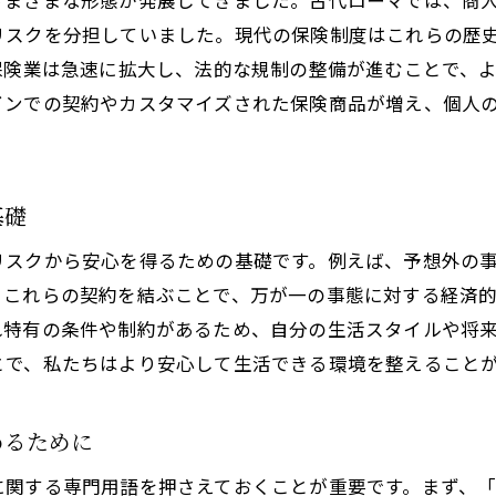
さまざまな形態が発展してきました。古代ローマでは、商
リスクを分担していました。現代の保険制度はこれらの歴
自動車保険の特長：事故時の安心を確保
保険業は急速に拡大し、法的な規制の整備が進むことで、
住宅保険と火災保険：財産を守るための選択
インでの契約やカスタマイズされた保険商品が増え、個人
旅行保険の活用法：安心して楽しむための備え
特定のニーズに応じた保険：個別の保障を考慮する
料金体系の違いを知る:保険選びの重要ポイント
基礎
保険料の仕組み：どう決まるのかを理解する
リスクから安心を得るための基礎です。例えば、予想外の
掛け金と補償内容のバランスを考える
。これらの契約を結ぶことで、万が一の事態に対する経済
保険料を抑えるための工夫：節約のポイント
れ特有の条件や制約があるため、自分の生活スタイルや将
保険見直しのタイミング：無駄を省くために
とで、私たちはより安心して生活できる環境を整えること
割引制度を活用する：お得に加入する方法
長期契約のメリットとデメリットを検討
めるために
将来を見据えた保険の選び方:長期的視野で考える
に関する専門用語を押さえておくことが重要です。まず、