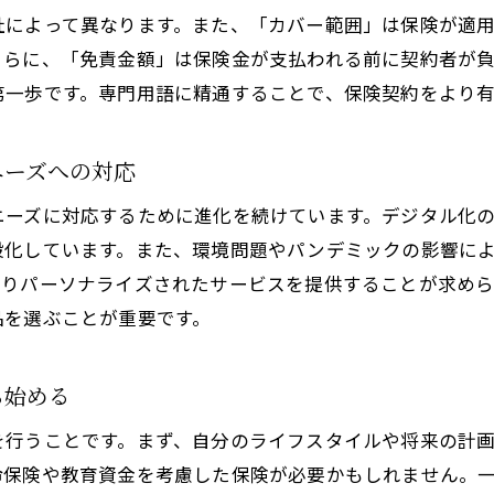
ライフプランニングと保険：将来設計に基づく選択
社によって異なります。また、「カバー範囲」は保険が適
将来のリスクに備える：予測できる不安への対応
さらに、「免責金額」は保険金が支払われる前に契約者が
老後を見据えた保険：人生の終盤に必要な保障
第一歩です。専門用語に精通することで、保険契約をより
子供の将来のための保険：教育や結婚に備える
ライフイベントごとの保険の見直し：変化に応じた対
ニーズへの対応
保険加入の継続的見直し：最適な状態を維持する方法
ニーズに対応するために進化を続けています。デジタル化
生命保険と医療保険を比較:あなたに合ったプランはどれか
般化しています。また、環境問題やパンデミックの影響に
生命保険の選び方：重要なポイントをチェック
よりパーソナライズされたサービスを提供することが求め
医療保険の選択基準：健康状態を考慮した選び方
品を選ぶことが重要です。
家族のための生命保険：大事な人を守る保障
医療保険の特典を活用する：付加価値を見逃さない
ら始める
生命保険と医療保険の両立：バランスを考える
を行うことです。まず、自分のライフスタイルや将来の計
保険料比較を通じて最適なプランを見つける
命保険や教育資金を考慮した保険が必要かもしれません。